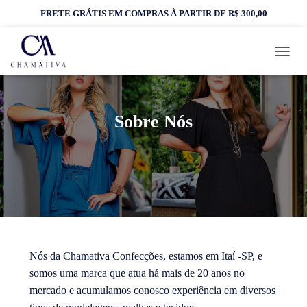
FRETE GRÁTIS EM COMPRAS À PARTIR DE R$ 300,00
A
L
T
E
R
Sobre Nós
N
A
R
N
A
V
E
G
A
Ç
Nós da Chamativa Confecções, estamos em Itaí -SP, e
Ã
O
somos uma marca que atua há mais de 20 anos no
mercado e acumulamos conosco experiência em diversos